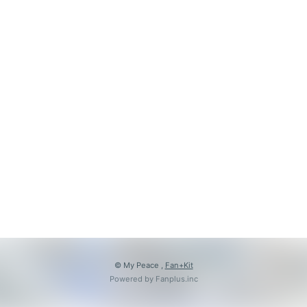
© My Peace ,
Fan+Kit
Powered by Fanplus.inc