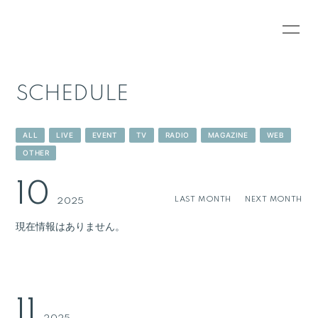
HOME
INFORMATION
SCHEDULE
SCHEDULE
PROFILE
VIDEO
RESERVATION
ALL
LIVE
EVENT
TV
RADIO
MAGAZINE
WEB
OTHER
GOODS
10
LAST MONTH
NEXT MONTH
2025
現在情報はありません。
11